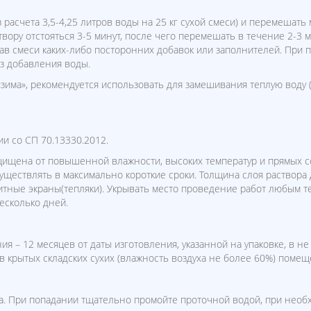
из расчета 3,5-4,25 литров воды на 25 кг сухой смеси) и перемеша
твору отстояться 3-5 минут, после чего перемешать в течение 2-3 
тав смеси каких-либо посторонних добавок или заполнителей. При 
з добавления воды.
«зима», рекомендуется использовать для замешивания теплую воду
и со СП 70.13330.2012.
ищена от повышенной влажности, высоких температур и прямых с
уществлять в максимально короткие сроки. Толщина слоя раствора
тные экраны(тепляки). Укрывать место проведение работ любым т
есколько дней.
ия – 12 месяцев от даты изготовления, указанной на упаковке, в н
в крытых складских сухих (влажность воздуха не более 60%) помещ
за. При попадании тщательно промойте проточной водой, при необх