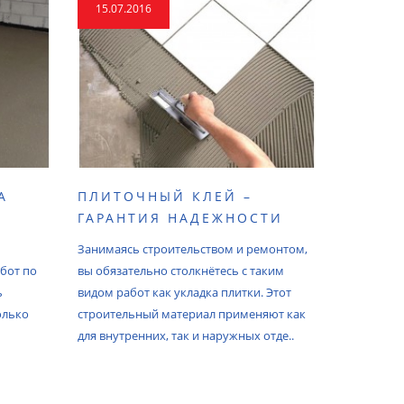
15.07.2016
15.07.2
А
ПЛИТОЧНЫЙ КЛЕЙ –
ШТУКА
ГАРАНТИЯ НАДЕЖНОСТИ
ГИПСО
Занимаясь строительством и ремонтом,
Штукатурн
бот по
вы обязательно столкнётесь с таким
предназна
ь
видом работ как укладка плитки. Этот
строитель
только
строительный материал применяют как
непосредс
для внутренних, так и наружных отде..
помещения
подразделя