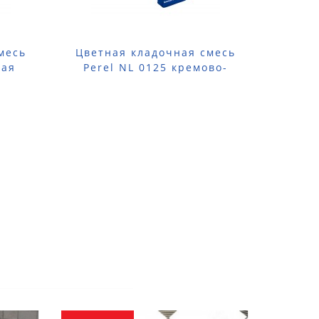
месь
Цветная кладочная смесь
Цвет
вая
Perel NL 0125 кремово-
Per
бежевая (лето) 25 кг