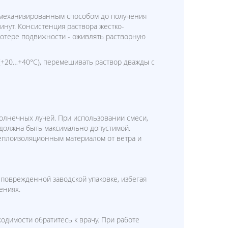
ть механизированным способом до получения
минут. Консистенция раствора жестко-
потере подвижности - оживлять растворную
 (+20…+40°С), перемешивать раствор дважды с
олнечных лучей. При использовании смеси,
 должна быть максимально допустимой.
еплоизоляционным материалом от ветра и
е поврежденной заводской упаковке, избегая
ениях.
одимости обратитесь к врачу. При работе